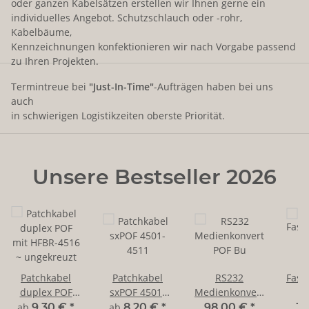
oder ganzen Kabelsätzen erstellen wir Ihnen gerne ein
individuelles Angebot. Schutzschlauch oder -rohr,
Kabelbäume,
Kennzeichnungen konfektionieren wir nach Vorgabe passend
zu Ihren Projekten.
Termintreue bei
"Just-In-Time"
-Aufträgen haben bei uns
auch
in schwierigen Logistikzeiten oberste Priorität.
Unsere Bestseller 2026
Patchkabel
Patchkabel
RS232
Fase
duplex POF
sxPOF 4501-
Medienkonverter
f
mit HFBR-4516
4511
POF Bu
2
ab
9,30 €
*
ab
8,20 €
*
98,00 €
*
39