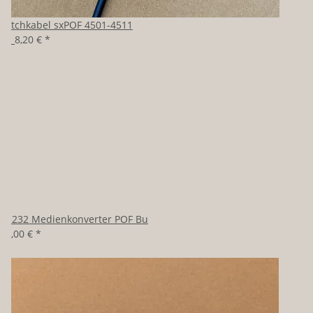
Patchkabel sxPOF 4501-4511
ab
8,20 €
*
RS232 Medienkonverter POF Bu
98,00 €
*