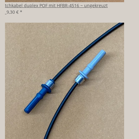
Patchkabel duplex POF mit HFBR-4516 ~ ungekreuzt
ab
9,30 €
*