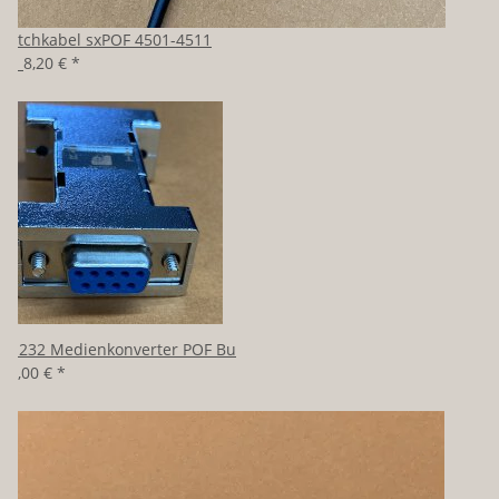
Patchkabel sxPOF 4501-4511
ab
8,20 €
*
RS232 Medienkonverter POF Bu
98,00 €
*