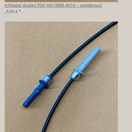
Patchkabel duplex POF mit HFBR-4516 ~ ungekreuzt
ab
9,30 €
*