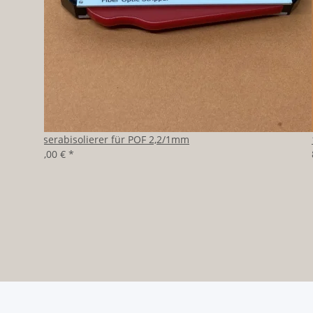
Faserabisolierer für POF 2,2/1mm
39,00 €
*