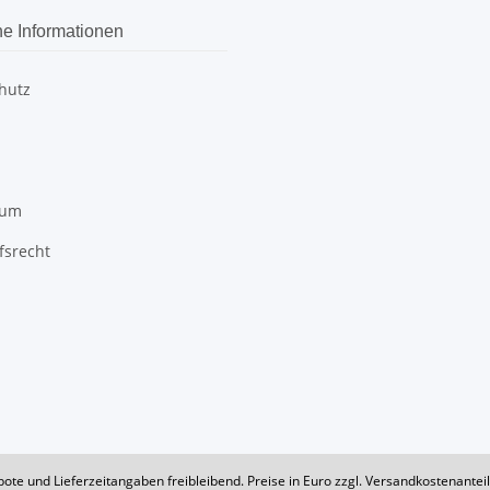
he Informationen
hutz
sum
fsrecht
bote und Lieferzeitangaben freibleibend. Preise in Euro zzgl. Versandkostenante