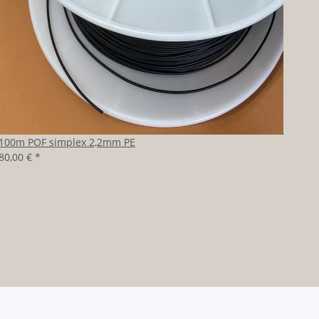
100m POF simplex 2,2mm PE
80,00 €
*