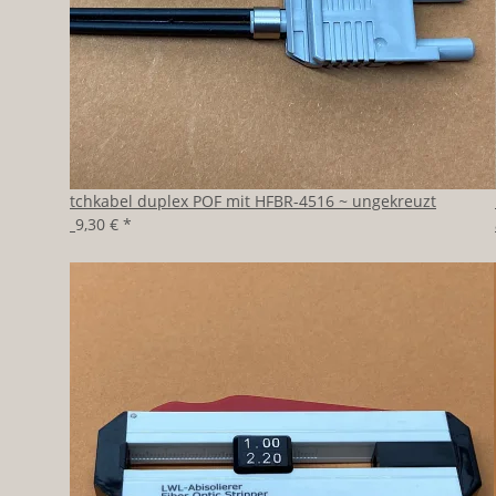
Patchkabel duplex POF mit HFBR-4516 ~ ungekreuzt
ab
9,30 €
*