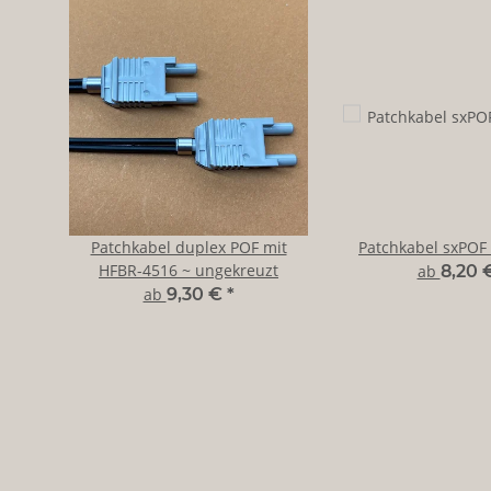
Patchkabel duplex POF mit
Patchkabel sxPOF
HFBR-4516 ~ ungekreuzt
ab
8,20 
ab
9,30 €
*