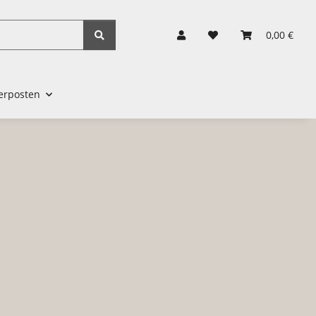
0,00 €
erposten