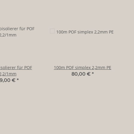
solierer für POF
100m POF simplex 2,2mm PE
2,2/1mm
80,00 €
*
9,00 €
*