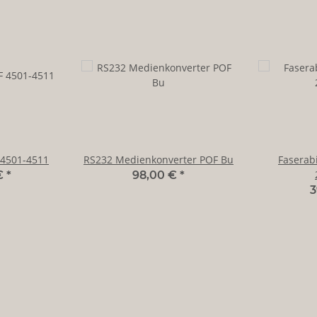
 4501-4511
RS232 Medienkonverter POF Bu
Faserabi
€
*
98,00 €
*
3