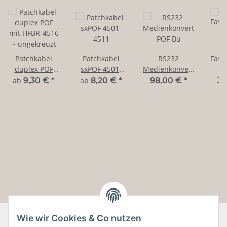
Patchkabel
Patchkabel
RS232
Fase
duplex POF
sxPOF 4501-
Medienkonverter
f
mit HFBR-4516
4511
POF Bu
2
ab
9,30 €
*
ab
8,20 €
*
98,00 €
*
39
~ ungekreuzt
Wie wir Cookies & Co nutzen