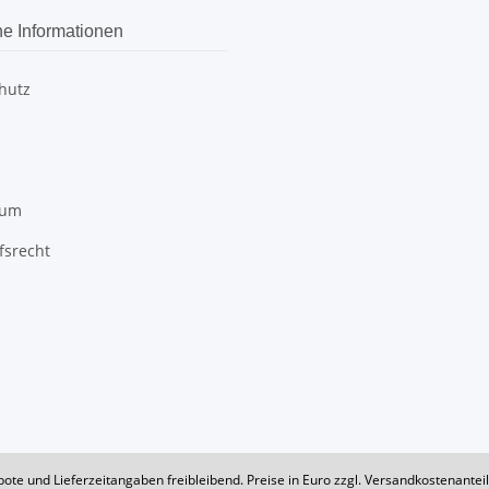
he Informationen
hutz
sum
fsrecht
bote und Lieferzeitangaben freibleibend. Preise in Euro zzgl. Versandkostenante