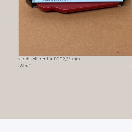
Faserabisolierer für POF 2,2/1mm
39,00 €
*