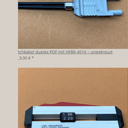
Patchkabel duplex POF mit HFBR-4516 ~ ungekreuzt
ab
9,30 €
*