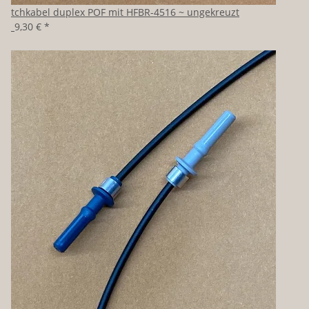
Patchkabel duplex POF mit HFBR-4516 ~ ungekreuzt
ab
9,30 €
*