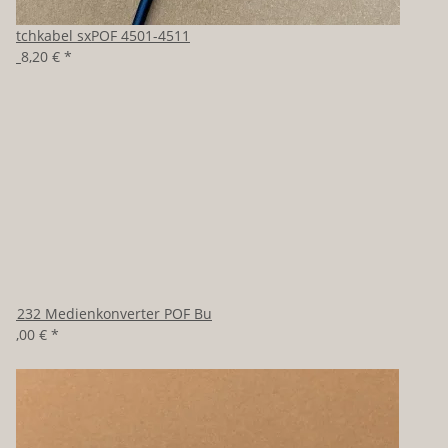
Patchkabel sxPOF 4501-4511
ab
8,20 €
*
RS232 Medienkonverter POF Bu
98,00 €
*