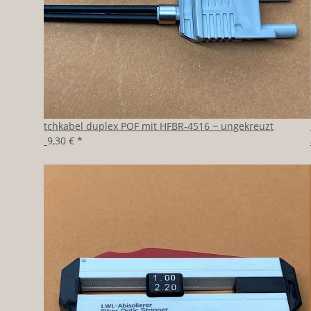
Patchkabel duplex POF mit HFBR-4516 ~ ungekreuzt
ab
9,30 €
*