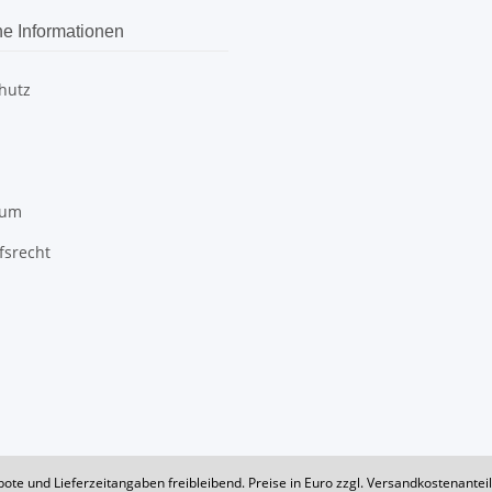
he Informationen
hutz
sum
fsrecht
bote und Lieferzeitangaben freibleibend. Preise in Euro zzgl. Versandkostenante