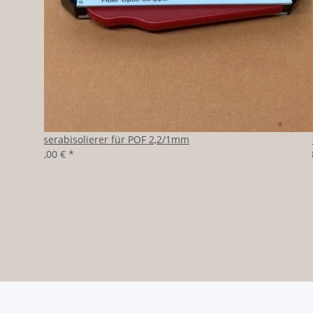
Faserabisolierer für POF 2,2/1mm
39,00 €
*