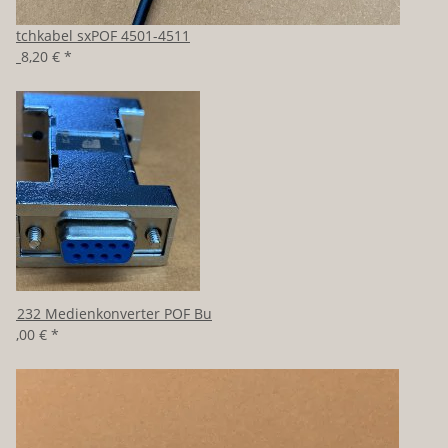
Patchkabel sxPOF 4501-4511
ab
8,20 €
*
RS232 Medienkonverter POF Bu
98,00 €
*