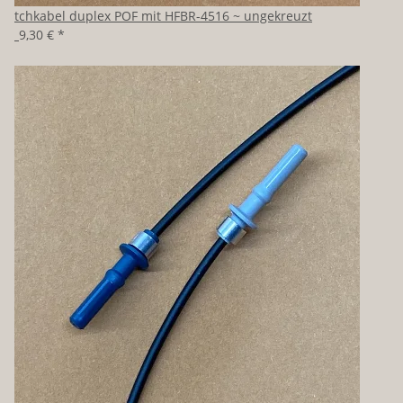
Patchkabel duplex POF mit HFBR-4516 ~ ungekreuzt
ab
9,30 €
*