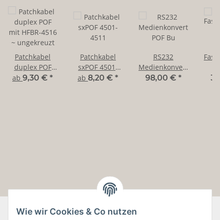
Patchkabel
Patchkabel
RS232
Fase
duplex POF
sxPOF 4501-
Medienkonverter
f
mit HFBR-4516
4511
POF Bu
2
ab
9,30 €
*
ab
8,20 €
*
98,00 €
*
39
~ ungekreuzt
Wie wir Cookies & Co nutzen