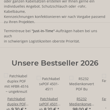
oder ganzen Kabelsätzen erstellen wir Ihnen gerne ein
individuelles Angebot. Schutzschlauch oder -rohr,
Kabelbäume,
Kennzeichnungen konfektionieren wir nach Vorgabe passend
zu Ihren Projekten.
Termintreue bei
"Just-In-Time"
-Aufträgen haben bei uns
auch
in schwierigen Logistikzeiten oberste Priorität.
Unsere Bestseller 2026
Patchkabel
Patchkabel
RS232
Fase
duplex POF
sxPOF 4501-
Medienkonverter
f
mit HFBR-4516
4511
POF Bu
2
ab
9,30 €
*
ab
8,20 €
*
98,00 €
*
39