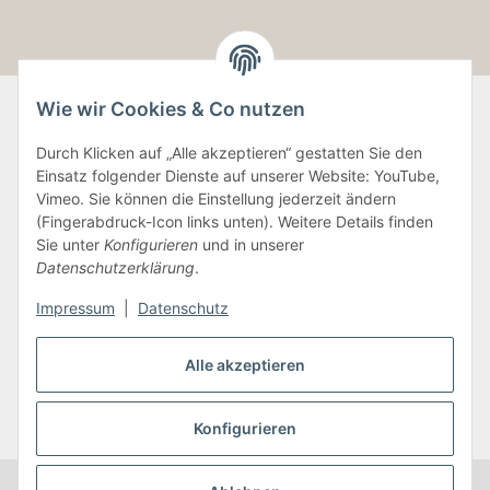
Wie wir Cookies & Co nutzen
Durch Klicken auf „Alle akzeptieren“ gestatten Sie den
Informationen
Einsatz folgender Dienste auf unserer Website: YouTube,
Vimeo. Sie können die Einstellung jederzeit ändern
Gesetzliche Informationen
(Fingerabdruck-Icon links unten). Weitere Details finden
Sie unter
Konfigurieren
und in unserer
Datenschutzerklärung
.
Vertrag widerrufen
Impressum
|
Datenschutz
Alle akzeptieren
Konfigurieren
* Alle Preise zzgl. gesetzlicher USt., zzgl.
Versand
© InSoft Uwe Flick
~ Sie sind Besucher : 364405
ab `23 - vielen Dank! ~