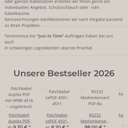
oder ganzen Kabelsätzen erstellen wir Ihnen gerne ein
individuelles Angebot. Schutzschlauch oder -rohr,
Kabelbäume,
Kennzeichnungen konfektionieren wir nach Vorgabe passend
zu Ihren Projekten.
Termintreue bei
"Just-In-Time"
-Aufträgen haben bei uns
auch
in schwierigen Logistikzeiten oberste Priorität.
Unsere Bestseller 2026
Patchkabel
Patchkabel
RS232
Fase
duplex POF
sxPOF 4501-
Medienkonverter
f
mit HFBR-4516
4511
POF Bu
2
ab
9,30 €
*
ab
8,20 €
*
98,00 €
*
39