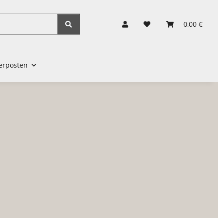
0,00 €
erposten