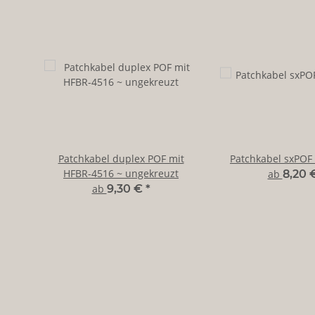
Patchkabel duplex POF mit
Patchkabel sxPOF
HFBR-4516 ~ ungekreuzt
ab
8,20 
ab
9,30 €
*