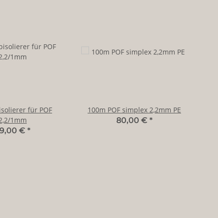
solierer für POF
100m POF simplex 2,2mm PE
2,2/1mm
80,00 €
*
9,00 €
*