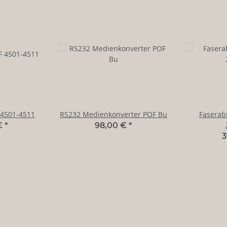
 4501-4511
RS232 Medienkonverter POF Bu
Faserabi
€
*
98,00 €
*
3