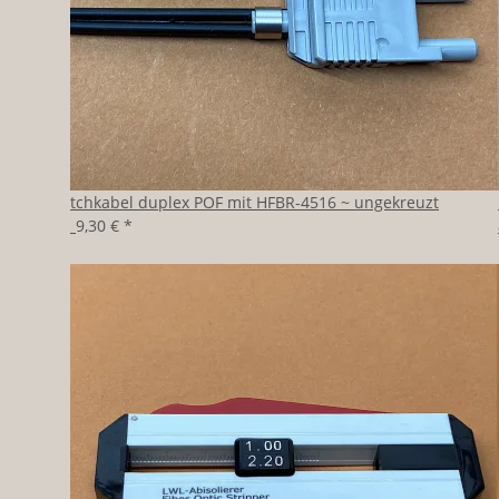
Patchkabel duplex POF mit HFBR-4516 ~ ungekreuzt
ab
9,30 €
*