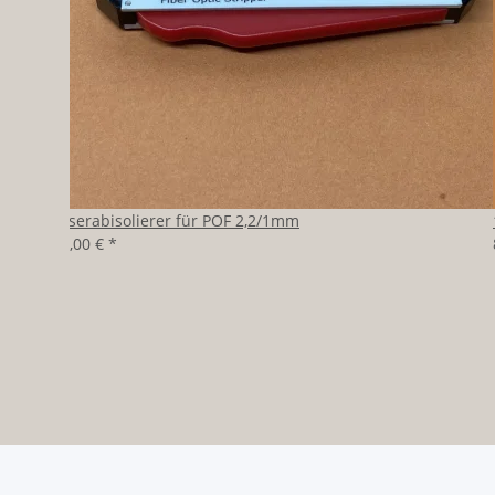
Faserabisolierer für POF 2,2/1mm
39,00 €
*