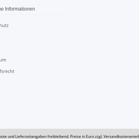
he Informationen
hutz
sum
fsrecht
bote und Lieferzeitangaben freibleibend. Preise in Euro zzgl. Versandkostenante