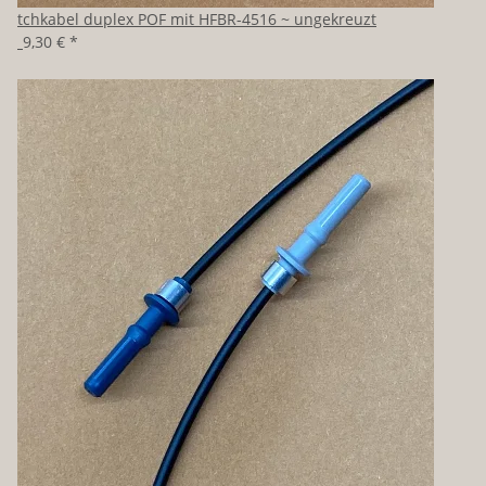
Patchkabel duplex POF mit HFBR-4516 ~ ungekreuzt
ab
9,30 €
*