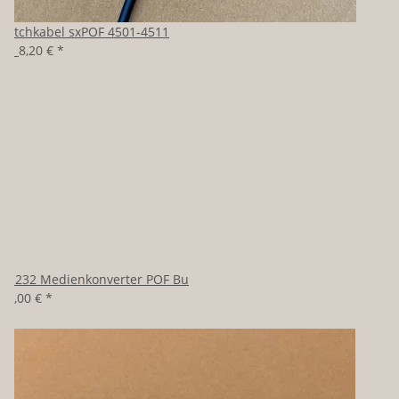
Patchkabel sxPOF 4501-4511
ab
8,20 €
*
RS232 Medienkonverter POF Bu
98,00 €
*