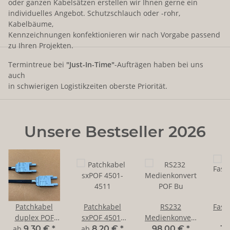
oder ganzen Kabelsätzen erstellen wir Ihnen gerne ein
individuelles Angebot. Schutzschlauch oder -rohr,
Kabelbäume,
Kennzeichnungen konfektionieren wir nach Vorgabe passend
zu Ihren Projekten.
Termintreue bei
"Just-In-Time"
-Aufträgen haben bei uns
auch
in schwierigen Logistikzeiten oberste Priorität.
Unsere Bestseller 2026
Patchkabel
Patchkabel
RS232
Fase
duplex POF
sxPOF 4501-
Medienkonverter
f
mit HFBR-4516
4511
POF Bu
2
ab
9,30 €
*
ab
8,20 €
*
98,00 €
*
39