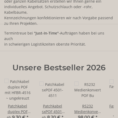
oder ganzen Kabelsätzen erstellen wir Ihnen gerne ein
individuelles Angebot. Schutzschlauch oder -rohr,
Kabelbäume,
Kennzeichnungen konfektionieren wir nach Vorgabe passend
zu Ihren Projekten.
Termintreue bei
"Just-In-Time"
-Aufträgen haben bei uns
auch
in schwierigen Logistikzeiten oberste Priorität.
Unsere Bestseller 2026
Patchkabel
Patchkabel
RS232
Fase
duplex POF
sxPOF 4501-
Medienkonverter
f
mit HFBR-4516
4511
POF Bu
2
ab
9,30 €
*
ab
8,20 €
*
98,00 €
*
39