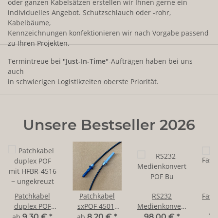
oder ganzen Kabelsätzen erstellen wir Ihnen gerne ein
individuelles Angebot. Schutzschlauch oder -rohr,
Kabelbäume,
Kennzeichnungen konfektionieren wir nach Vorgabe passend
zu Ihren Projekten.
Termintreue bei
"Just-In-Time"
-Aufträgen haben bei uns
auch
in schwierigen Logistikzeiten oberste Priorität.
Unsere Bestseller 2026
Patchkabel
Patchkabel
RS232
Fase
duplex POF
sxPOF 4501-
Medienkonverter
f
mit HFBR-4516
4511
POF Bu
2
ab
9,30 €
*
ab
8,20 €
*
98,00 €
*
39