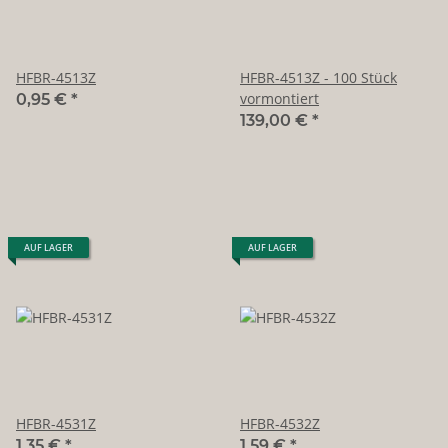
HFBR-4513Z
HFBR-4513Z - 100 Stück
vormontiert
0,95 €
*
139,00 €
*
AUF LAGER
AUF LAGER
HFBR-4531Z
HFBR-4532Z
1,35 €
*
1,59 €
*