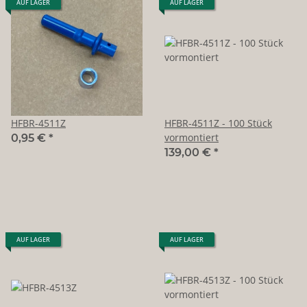
AUF LAGER
AUF LAGER
HFBR-4511Z
HFBR-4511Z - 100 Stück
vormontiert
0,95 €
*
139,00 €
*
AUF LAGER
AUF LAGER