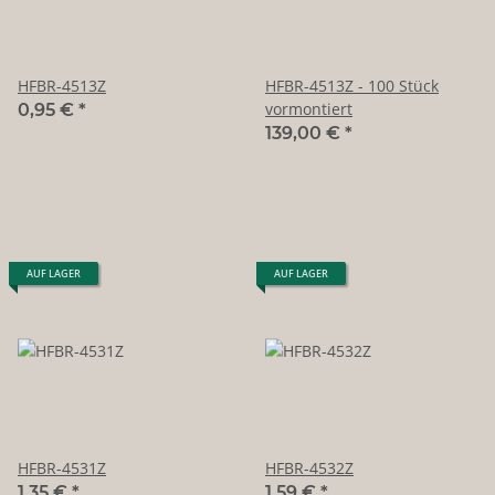
HFBR-4513Z
HFBR-4513Z - 100 Stück
vormontiert
0,95 €
*
139,00 €
*
AUF LAGER
AUF LAGER
HFBR-4531Z
HFBR-4532Z
1,35 €
*
1,59 €
*